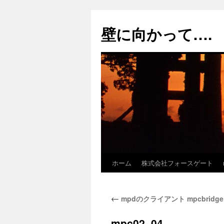
コ
ン
壁に向かって….
テ
ン
ツ
へ
ス
キ
ッ
プ
ホーム
株式会社フォースゲート
←
mpdのクライアント mpcbridge ve
mpc02_04