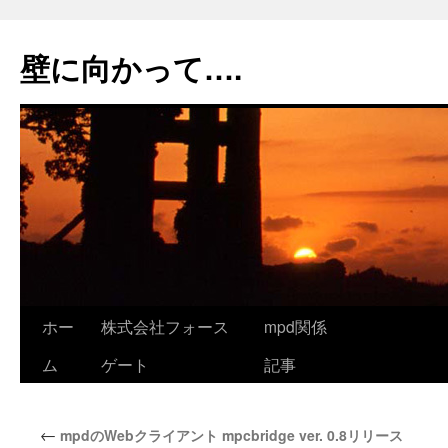
コ
ン
壁に向かって….
テ
ン
ツ
へ
ス
キ
ッ
プ
ホー
株式会社フォース
mpd関係
ム
ゲート
記事
←
mpdのWebクライアント mpcbridge ver. 0.8リリース