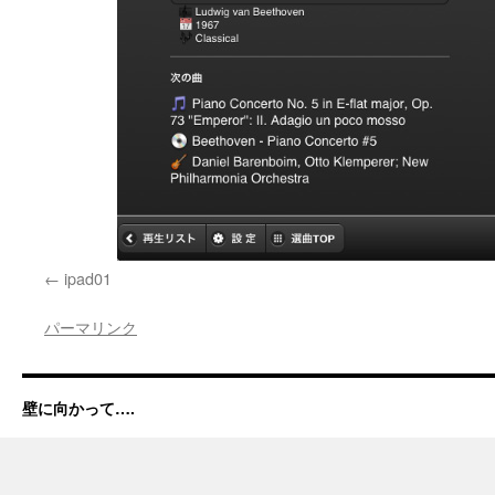
ipad01
パーマリンク
壁に向かって….