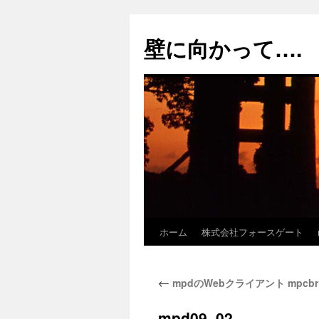
コ
ン
壁に向かって….
テ
ン
ツ
へ
ス
キ
ッ
プ
ホーム
株式会社フォースゲート
←
mpdのWebクライアント mpcbridge
mpd09_02