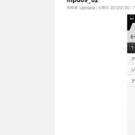
投稿者:
t.akiyama
|
公開日:
2013/01/30
|
フ