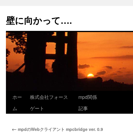
コ
ン
壁に向かって….
テ
ン
ツ
へ
ス
キ
ッ
プ
ホー
株式会社フォース
mpd関係
ム
ゲート
記事
←
mpdのWebクライアント mpcbridge ver. 0.9