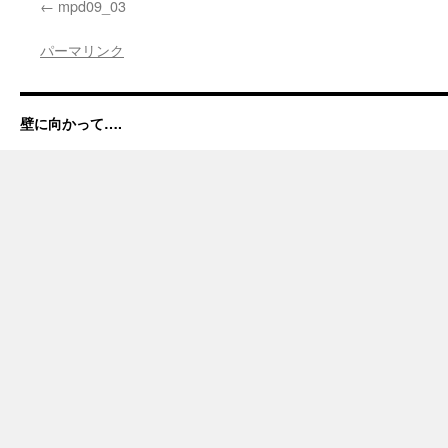
mpd09_03
パーマリンク
壁に向かって….