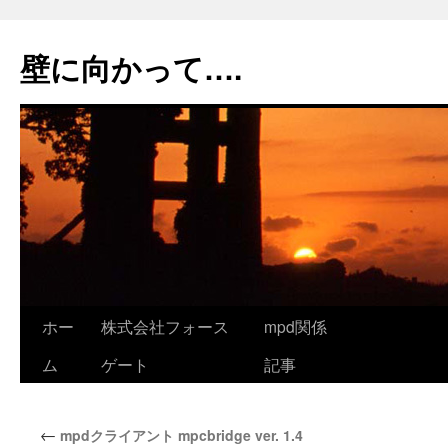
コ
ン
壁に向かって….
テ
ン
ツ
へ
ス
キ
ッ
プ
ホー
株式会社フォース
mpd関係
ム
ゲート
記事
←
mpdクライアント mpcbridge ver. 1.4