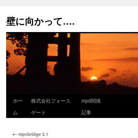
コ
ン
壁に向かって….
テ
ン
ツ
へ
ス
キ
ッ
プ
ホー
株式会社フォース
mpd関係
ム
ゲート
記事
←
mpcbridge 2.1