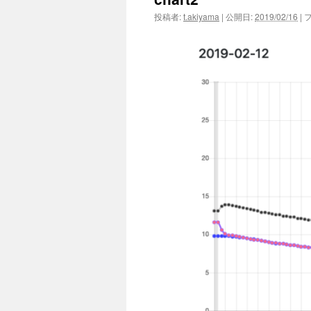
投稿者:
t.akiyama
|
公開日:
2019/02/16
|
フ