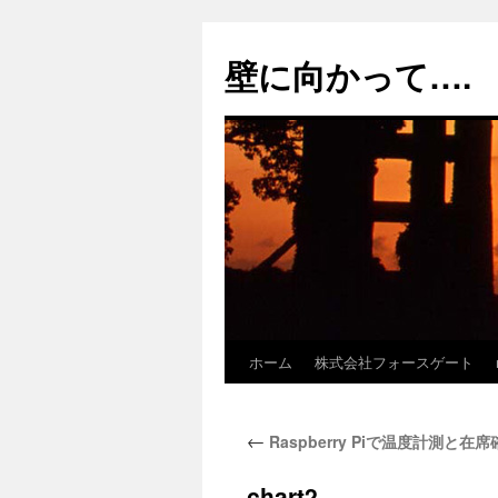
コ
ン
壁に向かって….
テ
ン
ツ
へ
ス
キ
ッ
プ
ホーム
株式会社フォースゲート
←
Raspberry Piで温度計測と在席
chart2