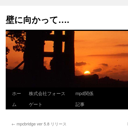
コ
ン
壁に向かって….
テ
ン
ツ
へ
ス
キ
ッ
プ
ホー
株式会社フォース
mpd関係
ム
ゲート
記事
←
mpcbridge ver 5.8 リリース