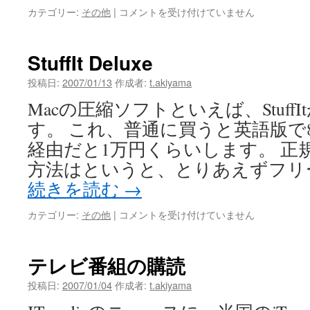
AppleTV
カテゴリー:
その他
|
コメントを受け付けていません
は
StuffIt Deluxe
投稿日:
2007/01/13
作成者:
t.akiyama
Macの圧縮ソフトといえば、Stuff
す。 これ、普通に買うと英語版で
経由だと1万円くらいします。 正
方法はというと、とりあえずフリーのStu
続きを読む
→
StuffIt
カテゴリー:
その他
|
コメントを受け付けていません
Deluxe
は
テレビ番組の購読
投稿日:
2007/01/04
作成者:
t.akiyama