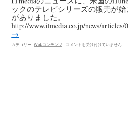
ITmediaのニュースに、米国のiTune
ックのテレビシリーズの販売が始
がありました。
http://www.itmedia.co.jp/news/articles
→
テ
カテゴリー:
Webコンテンツ
|
コメントを受け付けていません
レ
ビ
番
組
の
購
読
は