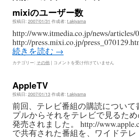
mixiのユーザー数
投稿日:
2007/01/31
作成者:
t.akiyama
http://www.itmedia.co.jp/news/articles
http://press.mixi.co.jp/press_070
続きを読む
→
mixi
カテゴリー:
その他
|
コメントを受け付けていません
の
ユ
ー
AppleTV
ザ
ー
投稿日:
2007/01/13
作成者:
t.akiyama
数
前回、テレビ番組の購読について
は
プルからそれをテレビで見るため
発売されました。 http://www.apple.com/
で共有された番組を、ワイドテレ