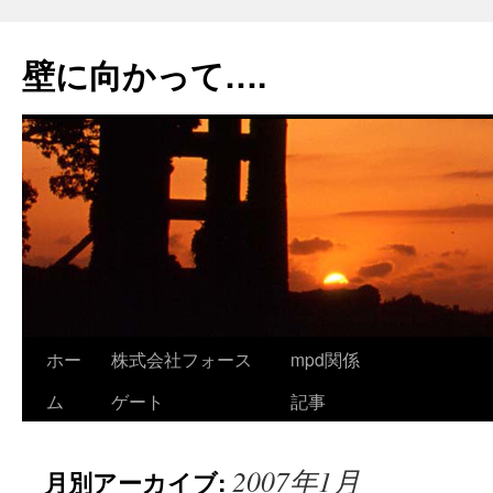
コ
ン
壁に向かって….
テ
ン
ツ
へ
ス
キ
ッ
プ
ホー
株式会社フォース
mpd関係
ム
ゲート
記事
2007年1月
月別アーカイブ: