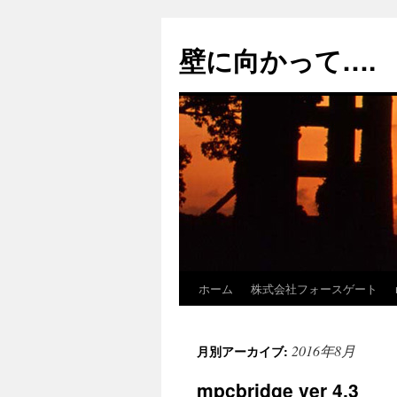
コ
ン
壁に向かって….
テ
ン
ツ
へ
ス
キ
ッ
プ
ホーム
株式会社フォースゲート
2016年8月
月別アーカイブ:
mpcbridge ver 4.3