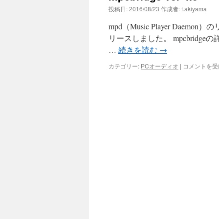
投稿日:
2016/08/23
作成者:
t.akiyama
mpd（Music Player Daemo
リースしました。 mpcbrid
…
続きを読む
→
mpcbridge
カテゴリー:
PCオーディオ
|
コメントを受
ver
4.3
は