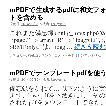
mPDFで生成するpdfに和文
トを含める
投稿日:
2014/03/28
作成者:
t.akiyama
これまた備忘録 config_fonts.phpの$thi
“ipagot” => array( ‘R’ => “ipagp.ttf”
>BMPonlyには、ipag …
続きを読
mPDF
カテゴリー:
Webコンテンツ
|
コメントを受け付けていません
で
生
成
mPDFでテンプレートpdfを使
す
る
投稿日:
2014/03/28
作成者:
t.akiyama
pdf
備忘録をかねて… 以下のように
に
和
えず、base.pdfを下敷きにし、その上
文
されたpdfをダウンロードできた。 $mp
フ