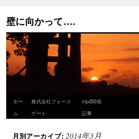
コ
ン
壁に向かって….
テ
ン
ツ
へ
ス
キ
ッ
プ
ホー
株式会社フォース
mpd関係
ム
ゲート
記事
2014年3月
月別アーカイブ: