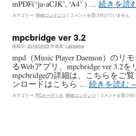
ォ
mPDF(‘ja-aCJK’, ‘A4’ ) …
続きを読
ン
ト
mPDF
カテゴリー:
Webコンテンツ
|
コメントを受け付けていません
の
で
サ
テ
ブ
ン
mpcbridge ver 3.2
セ
プ
ッ
レ
投稿日:
2014/03/03
作成者:
t.akiyama
ト
ー
mpd（Music Player Daemon
を
ト
含
pdf
るWebアプリ、mpcbridge ver 
め
を
mpcbridgeの詳細は、こちらをご
る
使
は
う
ンロードはこちら …
続きを読む
は
mpcbridge
カテゴリー:
PCオーディオ
,
Webコンテンツ
|
コメントを受け付
ver
3.2
は