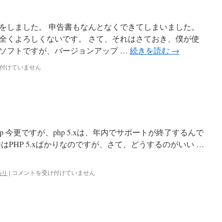
をしました。 申告書もなんとなくできてしまいました。
全くよろしくないです。 さて、それはさておき、僕が使
ソフトですが、バージョンアップ …
続きを読む
→
付けていません
d-versions.php 今更ですが、php 5.xは、年内でサポートが終了するんで
はPHP 5.xばかりなのですが、さて、どうするのがいい …
PHP
わり
|
コメントを受け付けていません
5.6
は