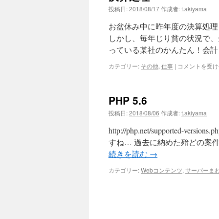
投稿日:
2018/08/17
作成者:
t.akiyama
お盆休み中に昨年度の決算処理
しかし、毎年じり貧の状況で、
っている某社のかんたん！会計
決
カテゴリー:
その他
,
仕事
|
コメントを受け
算
処
理
PHP 5.6
は
投稿日:
2018/08/06
作成者:
t.akiyama
http://php.net/supporte
すね… 過去に納めた殆どの案件
続きを読む
→
カテゴリー:
Webコンテンツ
,
サーバーま