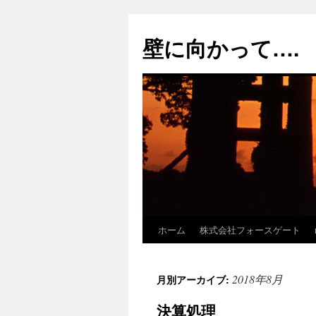
コ
ン
壁に向かって….
テ
ン
ツ
へ
ス
キ
ッ
プ
ホーム
株式会社フォースゲート
2018年8月
月別アーカイブ:
決算処理