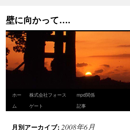
コ
ン
壁に向かって….
テ
ン
ツ
へ
ス
キ
ッ
プ
ホー
株式会社フォース
mpd関係
ム
ゲート
記事
2008年6月
月別アーカイブ: