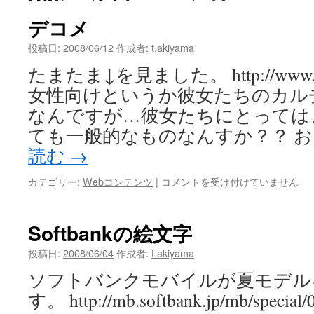
デコメ
投稿日:
2008/06/12
作成者:
t.akiyama
たまたま↓を見ました。 http://www.nhk.
女性向けというか彼女たちのカル
なんですが…彼女たちにとっては
ても一般的なものなんすか？？ お
読む
→
デ
カテゴリー:
Webコンテンツ
|
コメントを受け付けていません
コ
メ
は
Softbankの絵文字
投稿日:
2008/06/04
作成者:
t.akiyama
ソフトバンクモバイルが夏モデル
す。 http://mb.softbank.jp/mb/special