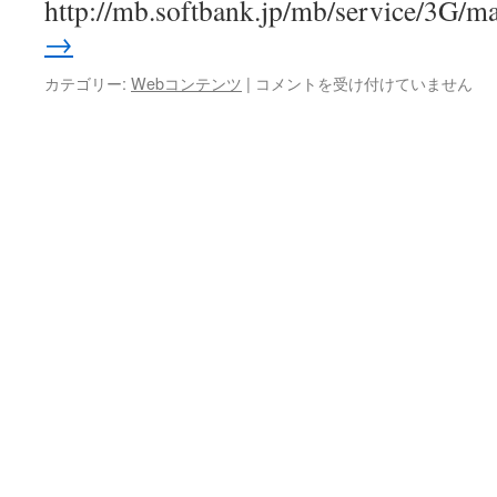
http://mb.softbank.jp/mb/service/3G/m
→
Softbank
カテゴリー:
Webコンテンツ
|
コメントを受け付けていません
の
絵
文
字
は