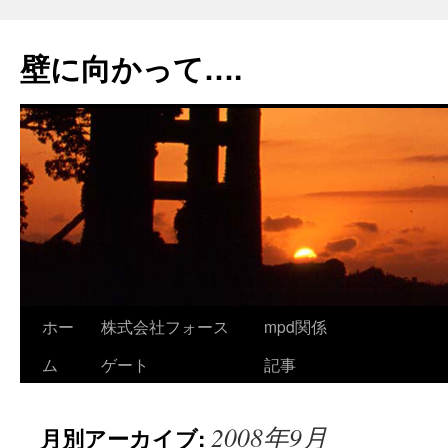
コ
ン
壁に向かって….
テ
ン
ツ
へ
ス
キ
ッ
プ
ホー
株式会社フォース
mpd関係
ム
ゲート
記事
2008年9月
月別アーカイブ: