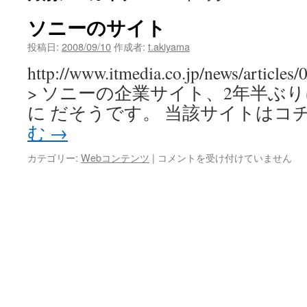
ソニーのサイト
投稿日:
2008/09/10
作成者:
t.akiyama
http://www.itmedia.co.jp/news/articles
> ソニーの企業サイト、2年半ぶり
に だそうです。 当該サイトはコチラ
む
→
ソ
カテゴリー:
Webコンテンツ
|
コメントを受け付けていません
ニ
ー
の
サ
イ
ト
は