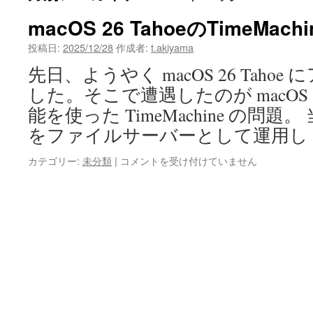
macOS 26 TahoeのTimeMach
投稿日:
2025/12/28
作成者:
t.akiyama
先日、ようやく macOS 26 Taho
した。そこで遭遇したのが macO
能を使った TimeMachine の問題。 
をファイルサーバーとして運用し
macOS
カテゴリー:
未分類
|
コメントを受け付けていません
26
Tahoe
の
TimeMachine
問
題
は