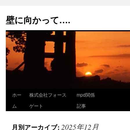
コ
ン
壁に向かって….
テ
ン
ツ
へ
ス
キ
ッ
プ
ホー
株式会社フォース
mpd関係
ム
ゲート
記事
2025年12月
月別アーカイブ: