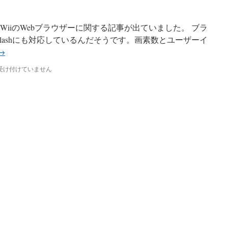
gn誌に、WiiのWebブラウザーに関する記事が出ていました。 ブラ
iptやFlashにも対応しているんだそうです。画素数とユーザーイ
→
受け付けていません