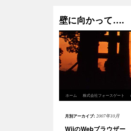
コ
ン
壁に向かって….
テ
ン
ツ
へ
ス
キ
ッ
プ
ホーム
株式会社フォースゲート
2007年10月
月別アーカイブ:
WiiのWebブラウザー