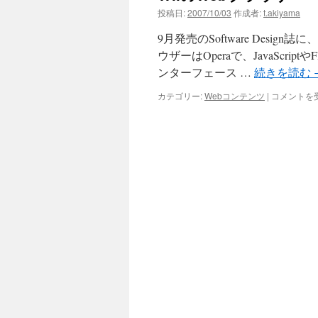
投稿日:
2007/10/03
作成者:
t.akiyama
9月発売のSoftware Desi
ウザーはOperaで、JavaScr
ンターフェース …
続きを読む
Wii
カテゴリー:
Webコンテンツ
|
コメントを
の
Web
ブ
ラ
ウ
ザ
ー
は