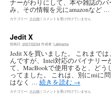
ナーがわりにして、本や雑誌のバ
み、その情報を元にamazonなど 
iSight
カテゴリー:
その他
|
コメントを受け付けていません
で
蔵
書
Jedit X
管
理
投稿日:
2007/02/04
作成者:
t.akiyama
は
Jedit Xを買いました。 これまで
んですが、Intel対応のバイナリ
て、MacBookで使用すると、ど
ってました。 これは、別にmiに
はなく …
続きを読む
→
Jedit
カテゴリー:
その他
|
コメントを受け付けていません
X
は