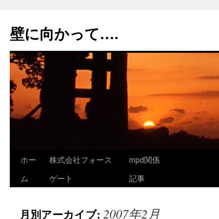
コ
ン
壁に向かって….
テ
ン
ツ
へ
ス
キ
ッ
プ
ホー
株式会社フォース
mpd関係
ム
ゲート
記事
2007年2月
月別アーカイブ: