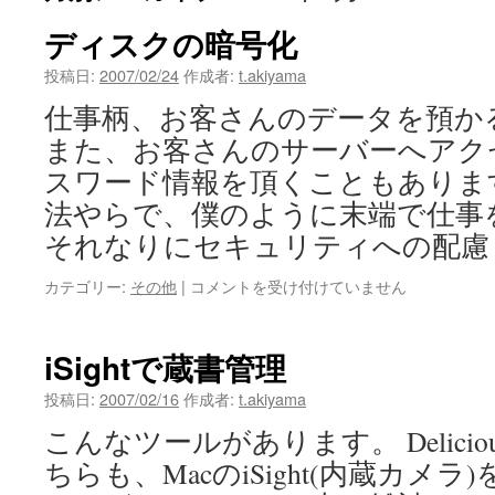
ディスクの暗号化
投稿日:
2007/02/24
作成者:
t.akiyama
仕事柄、お客さんのデータを預か
また、お客さんのサーバーへアク
スワード情報を頂くこともありま
法やらで、僕のように末端で仕事
それなりにセキュリティへの配慮
デ
カテゴリー:
その他
|
コメントを受け付けていません
ィ
ス
ク
iSightで蔵書管理
の
暗
投稿日:
2007/02/16
作成者:
t.akiyama
号
こんなツールがあります。 Delicious Li
化
は
ちらも、MacのiSight(内蔵カメ