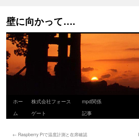
コ
ン
壁に向かって….
テ
ン
ツ
へ
ス
キ
ッ
プ
ホー
株式会社フォース
mpd関係
ム
ゲート
記事
←
Raspberry Piで温度計測と在席確認