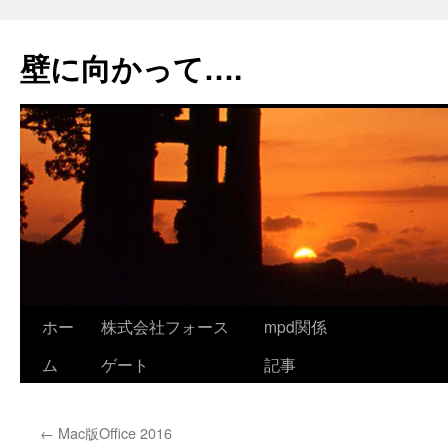
コ
ン
壁に向かって….
テ
ン
ツ
へ
ス
キ
ッ
プ
ホー
株式会社フォース
mpd関係
ム
ゲート
記事
←
Mac版Office 2016