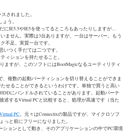
7がリリースされました。
でしょう。
にIE5.5やIE5を使ってるところもあったりしますが…
ていません。実際は3台ありますが、一台はサーバー。もう
ック不足。実質一台です。
合、思いつく手だては二つです。
ーティションを持たせること。
ますが、このソフトにはBootMagicなるユーティリティ
ことで、複数の起動パーティションを切り替えることができま
持たせることができるというわけです。単独で買うと高い
HDDにバンドルされていることがあります。起動パーテ
するVirtual PCと比較すると、処理が高速です（当た
Virtual PC
。元々はConnectixの製品ですが、マイクロソフ
ょっと前にフリーになりました。
リケーションとして動き、そのアプリケーションの中でPC環境