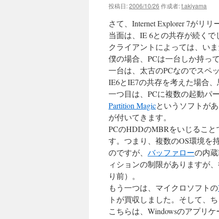
投稿日:
2006/10/26
作成者:
t.akiyama
さて、Internet Explorer 
当面は、IE 6との共存が続く
クライアントによっては、いまだ
僕の場合、PCは一台しか持っ
一台は、太古のPCなのでスペ
IE6とIE7の共存を考えた場
一つ目は、PCに複数の起動パ
Partition Magic
というソフトがあり
が付いてきます。
PCのHDDのMBRをいじる
す。つまり、複数のOS環境を
のですが、
バッファロー
の内蔵
ィションの制限がありますが、後述
り前）。
もう一つは、マイクロソフトの
トが買収しました。そして、ち
こちらは、Windowsのアプ