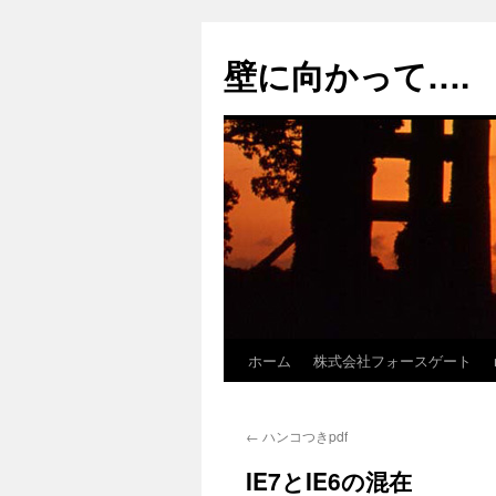
コ
ン
壁に向かって….
テ
ン
ツ
へ
ス
キ
ッ
プ
ホーム
株式会社フォースゲート
←
ハンコつきpdf
IE7とIE6の混在