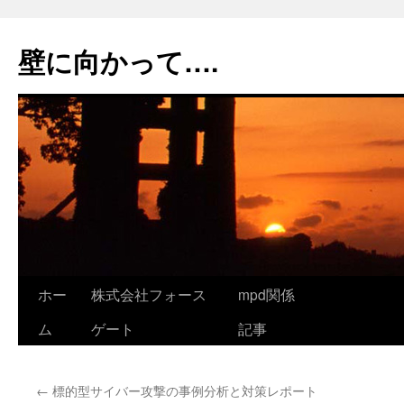
コ
ン
壁に向かって….
テ
ン
ツ
へ
ス
キ
ッ
プ
ホー
株式会社フォース
mpd関係
ム
ゲート
記事
←
標的型サイバー攻撃の事例分析と対策レポート