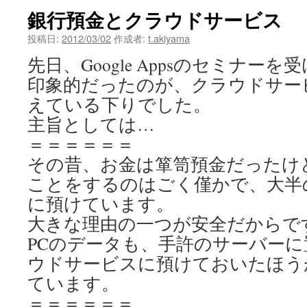
銀行預金とクラウドサービス
投稿日:
2012/03/02
作成者:
t.akiyama
先日、Google Appsのセミナー
印象的だったのが、クラウドサー
えている下りでした。
主旨としては…
＝＝＝＝＝＝
その昔、お金は箪笥預金だったけ
ことをするのはごく僅かで、大半
に預けています。
大きな理由の一つが安全だからで
PCのデータも、手許のサーバー
ウドサービスに預けておいたほう
ています。
＝＝＝＝＝＝