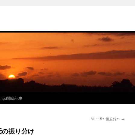
mpd関係記事
ML115〜備忘録〜
→
帯電話の振り分け