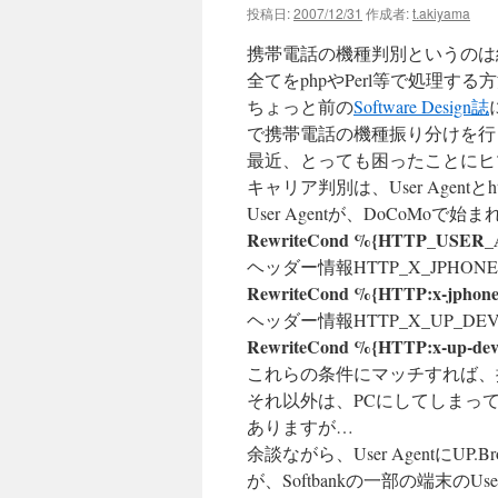
投稿日:
2007/12/31
作成者:
t.akiyama
携帯電話の機種判別というのは
全てをphpやPerl等で処理す
ちょっと前の
Software Design誌
で携帯電話の機種振り分けを行
最近、とっても困ったことにヒ
キャリア判別は、User Agent
User Agentが、DoCoMoで
RewriteCond %{HTTP_USER_
ヘッダー情報HTTP_X_JPHON
RewriteCond %{HTTP:x-jphone-
ヘッダー情報HTTP_X_UP_D
RewriteCond %{HTTP:x-up-devca
これらの条件にマッチすれば、
それ以外は、PCにしてしまっ
ありますが…
余談ながら、User AgentにU
が、Softbankの一部の端末のUs