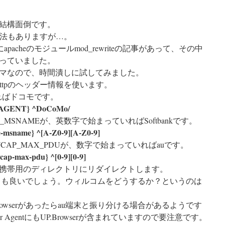
結構面倒です。
る方法もありますが…。
にapacheのモジュールmod_rewriteの記事があって、その中
っていました。
マなので、時間潰しに試してみました。
とhttpのヘッダー情報を使います。
始まればドコモです。
AGENT} ^DoCoMo/
E_MSNAMEが、英数字で始まっていればSoftbankです。
msname} ^[A-Z0-9][A-Z0-9]
EVCAP_MAX_PDUが、数字で始まっていればauです。
p-max-pdu} ^[0-9][0-9]
携帯用のディレクトリにリダイレクトします。
ても良いでしょう。ウィルコムをどうするか？というのは
P.Browserがあったらau端末と振り分ける場合があるようです
er AgentにもUP.Browserが含まれていますので要注意です。