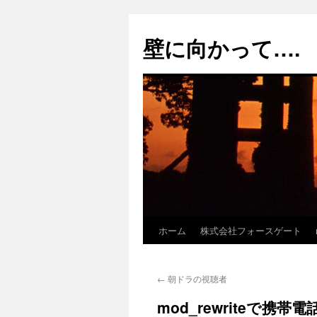
コ
ン
壁に向かって….
テ
ン
ツ
へ
ス
キ
ッ
プ
ホーム
株式会社フォースゲート
←
朝ドラの視聴者
mod_rewriteで携