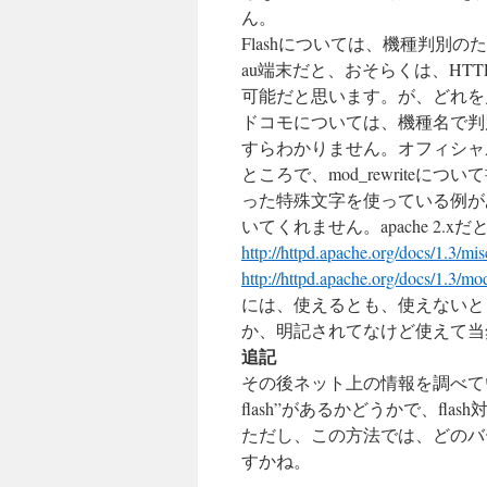
ん。
Flashについては、機種判別
au端末だと、おそらくは、HTTP_
可能だと思います。が、どれを
ドコモについては、機種名で判別
すらわかりません。オフィシャ
ところで、mod_rewriteについ
った特殊文字を使っている例が
いてくれません。apache 2.
http://httpd.apache.org/docs/1.3/mi
http://httpd.apache.org/docs/1.3/m
には、使えるとも、使えないと
か、明記されてなけど使えて当
追記
その後ネット上の情報を調べていたら、HT
flash”があるかどうかで、fl
ただし、この方法では、どのバージ
すかね。