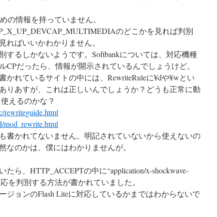
のための情報を持っていません。
X_UP_DEVCAP_MULTIMEDIAのどこかを見れば判別
見ればいいかわかりません。
するしかないようです。Softbankについては、対応機種
ルCPだったら、情報が開示されているんでしょうけど。
て書かれているサイトの中には、RewriteRuleに¥dや¥wとい
ありあすが、これは正しいんでしょうか？どうも正常に動
xだと使えるのかな？
sc/rewriteguide.html
od/mod_rewrite.html
も書かれてないません。明記されていないから使えないの
然なのかは、僕にはわかりませんが。
TP_ACCEPTの中に“application/x-shockwave-
ash対応を判別する方法が書かれていました。
ョンのFlash Liteに対応しているかまではわからないで