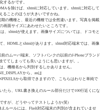
化するかです。
Aを除けば、xhtmlに対応しています。xhtmlに対応して
が使えることのほうが大きいですかね。
e初期の機種と、最近の機種では全然違います。写真を掲載
の画面サイズにあわせたいところです。
は、xhtmlが使えます。画像サイズについては、ドコモと
、HDMLとxhtmlがあります。xhtml対応端末では、画像
5以前のムーバ端末、ソフトバンクの以前のJ-Phoneブランド
、切り捨ててしまっても良いようにも思いますが。。
は、機種名から判別するしかありません。
E_DISPLAYから、auは
CREENPIXELSから取得できますので、こちらはわりと単純で
いたら、URL書き換えのルール部分だけで100行近くにな
ですが、どうやってテストしようか(笑)
換えルールには、Flash対応端末の判別が含まれていませ