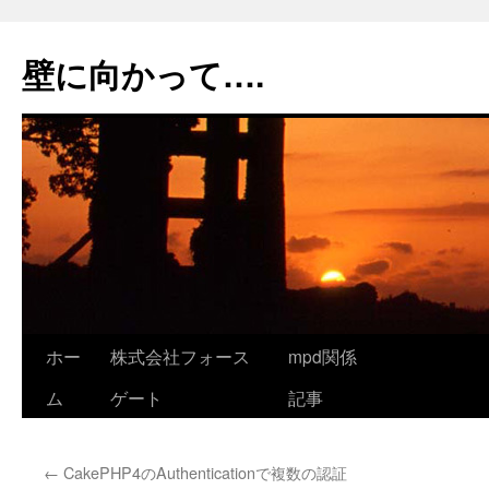
コ
ン
壁に向かって….
テ
ン
ツ
へ
ス
キ
ッ
プ
ホー
株式会社フォース
mpd関係
ム
ゲート
記事
←
CakePHP4のAuthenticationで複数の認証