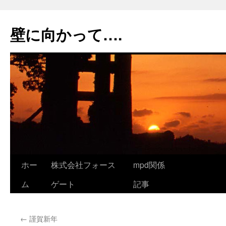
コ
ン
壁に向かって….
テ
ン
ツ
へ
ス
キ
ッ
プ
ホー
株式会社フォース
mpd関係
ム
ゲート
記事
←
謹賀新年