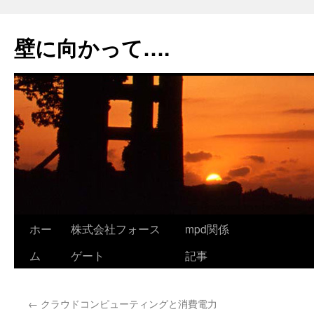
コ
ン
壁に向かって….
テ
ン
ツ
へ
ス
キ
ッ
プ
ホー
株式会社フォース
mpd関係
ム
ゲート
記事
←
クラウドコンピューティングと消費電力