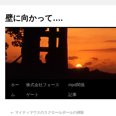
コ
ン
壁に向かって….
テ
ン
ツ
へ
ス
キ
ッ
プ
ホー
株式会社フォース
mpd関係
ム
ゲート
記事
←
マイティマウスのスクロールボールの掃除