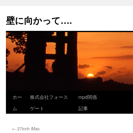
コ
ン
壁に向かって….
テ
ン
ツ
へ
ス
キ
ッ
プ
ホー
株式会社フォース
mpd関係
ム
ゲート
記事
←
27icnh iMac