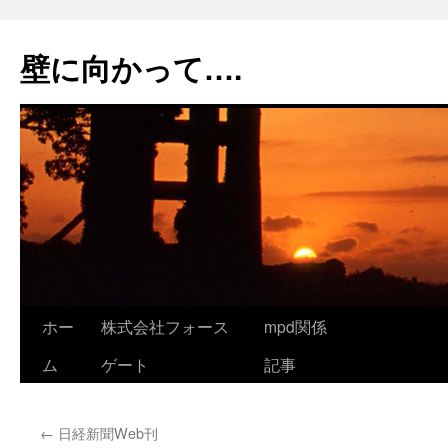
コ
ン
壁に向かって….
テ
ン
ツ
へ
ス
キ
ッ
プ
ホー
株式会社フォース
mpd関係
ム
ゲート
記事
←
日経新聞Web刊