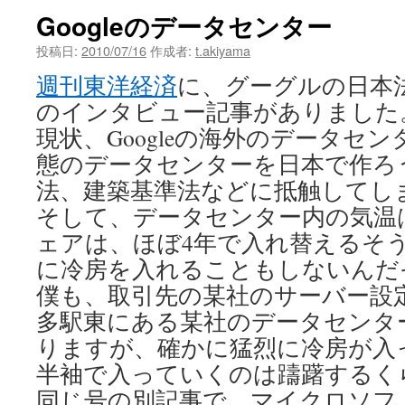
Googleのデータセンター
投稿日:
2010/07/16
作成者:
t.akiyama
週刊東洋経済
に、グーグルの日本
のインタビュー記事がありました
現状、Googleの海外のデータセ
態のデータセンターを日本で作ろ
法、建築基準法などに抵触してし
そして、データセンター内の気温は
ェアは、ほぼ4年で入れ替えるそ
に冷房を入れることもしないんだ
僕も、取引先の某社のサーバー設
多駅東にある某社のデータセンタ
りますが、確かに猛烈に冷房が入
半袖で入っていくのは躊躇するく
同じ号の別記事で、マイクロソフ