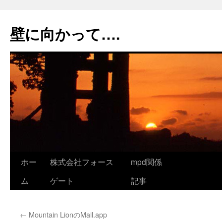
コ
ン
壁に向かって….
テ
ン
ツ
へ
ス
キ
ッ
プ
ホー
株式会社フォース
mpd関係
ム
ゲート
記事
←
Mountain LionのMail.app