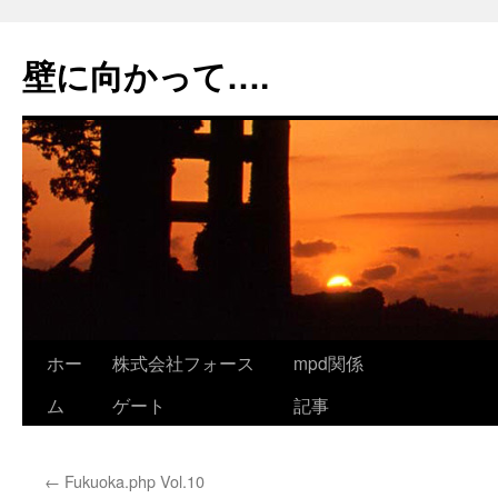
コ
ン
壁に向かって….
テ
ン
ツ
へ
ス
キ
ッ
プ
ホー
株式会社フォース
mpd関係
ム
ゲート
記事
←
Fukuoka.php Vol.10