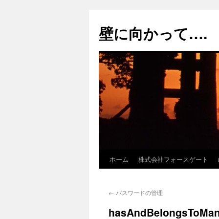
コ
ン
壁に向かって….
テ
ン
ツ
へ
ス
キ
ッ
プ
ホーム
株式会社フォースゲート
←
パスワードの管理
hasAndBelongsToMa