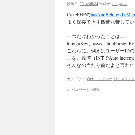
投稿日:
2014/05/24
作成者:
t.akiyama
CakePHPの
hasAndBelongsToMan
まく保存できず四苦八苦してい
一つだけわかったことは…
foreignKey、associatio
これらに、例えばユーザーID
こを、数値（INTでAuto in
そんなの当たり前だよと言われ
カテゴリー:
Webコンテンツ
パーマリンク
←
パスワードの管理