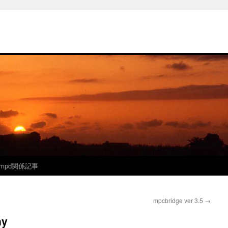
mpd関係記事
mpcbridge ver 3.5
→
ny