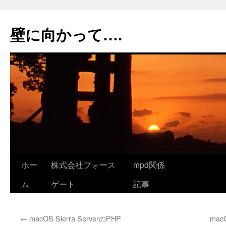
コ
ン
壁に向かって….
テ
ン
ツ
へ
ス
キ
ッ
プ
ホー
株式会社フォース
mpd関係
ム
ゲート
記事
←
macOS Sierra ServerのPHP
mac