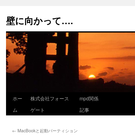
コ
ン
壁に向かって….
テ
ン
ツ
へ
ス
キ
ッ
プ
ホー
株式会社フォース
mpd関係
ム
ゲート
記事
←
MacBookと起動パーティション