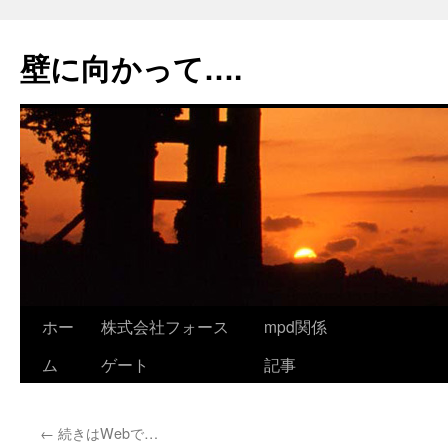
コ
ン
壁に向かって….
テ
ン
ツ
へ
ス
キ
ッ
プ
ホー
株式会社フォース
mpd関係
ム
ゲート
記事
←
続きはWebで…