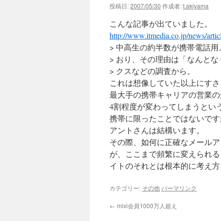
投稿日:
2007/05/30
作成者:
t.akiyama
こんな記事が出ていました。
http://www.itmedia.co.jp/news/arti
> 中高生の約半数が携帯電話
> おり、その理由は「なんと
> クスなどの調査から。
これは想像していた以上にすさま
最大手の携帯キャリアの営業の
4割程度が変わってしまうとい
携帯に限ったことではないです
アントさんは結構います。
その際、如何に正確なメールア
が、ここまで頻繁に変えられる
イトのそれとは根本的に考え方
カテゴリー:
その他
パーマリンク
←
mixi会員1000万人超え