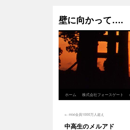
コ
ン
壁に向かって….
テ
ン
ツ
へ
ス
キ
ッ
プ
ホーム
株式会社フォースゲート
←
mixi会員1000万人超え
中高生のメルアド