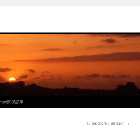
mpd関係記事
iTunes Store > amazon
→