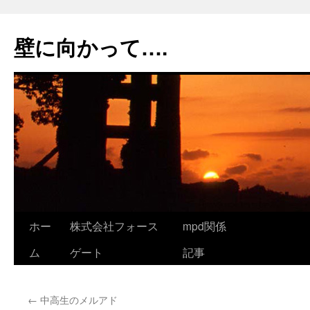
コ
ン
壁に向かって….
テ
ン
ツ
へ
ス
キ
ッ
プ
ホー
株式会社フォース
mpd関係
ム
ゲート
記事
←
中高生のメルアド