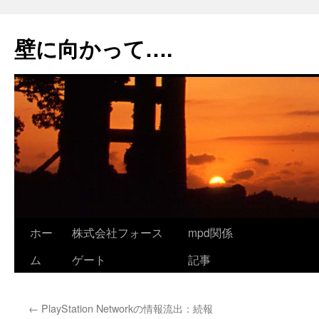
コ
ン
壁に向かって….
テ
ン
ツ
へ
ス
キ
ッ
プ
ホー
株式会社フォース
mpd関係
ム
ゲート
記事
←
PlayStation Networkの情報流出：続報